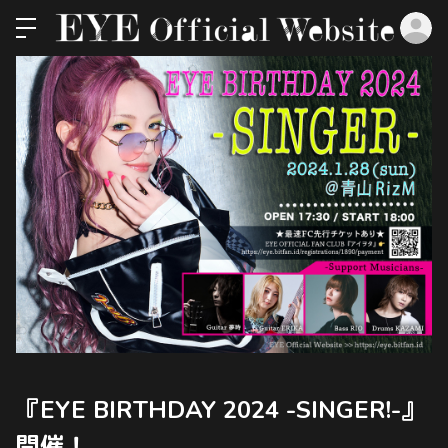
ロ
『EYE BIRTHDAY 2024 -SINGER!-』
開催！