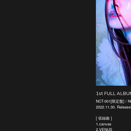
1st FULL ALBU
NCT-001[限定盤] / 
2022.11.30. Release
[ 収録曲 ]
1.canvas
2.VENUS