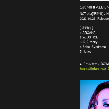
1st MINI AL
NCT-003[限定盤] / 
2023.10.25. Release
[ 収録曲 ]
1.ARCANA
2.inJUSTICE
3.天泣-tenkyu
4.Babel Syndrome
5.Honey
●『アルカナ』DOWNL
https://linkco.re/