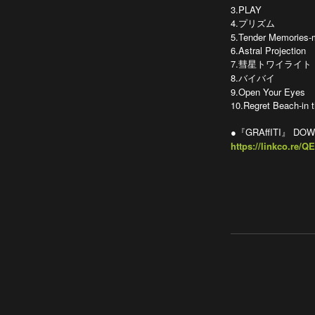
3.PLAY
4.プリズム
5.Tender Memories-m
6.Astral Projection
7.彗星トワイライト
8.バイバイ
9.Open Your Eyes
10.Regret Beach-in 
●『GRAffITI』 DO
https://linkco.re/