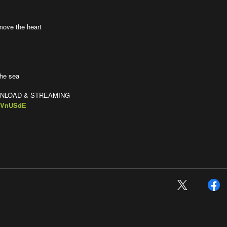
ove the heart
the sea
WNLOAD & STREAMING
QEVnUSdE