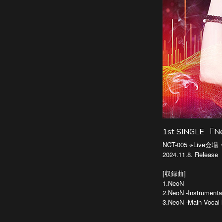
1st SINGLE 
NCT-005 ※Live会場
2024.11.8. Release
[収録曲]
1.NeoN
2.NeoN -Instrumental
3.NeoN -Main Vocal 