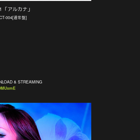
BUM 「アルカナ」
NCT-004[通常盤]
OAD & STREAMING
z10MUxmE