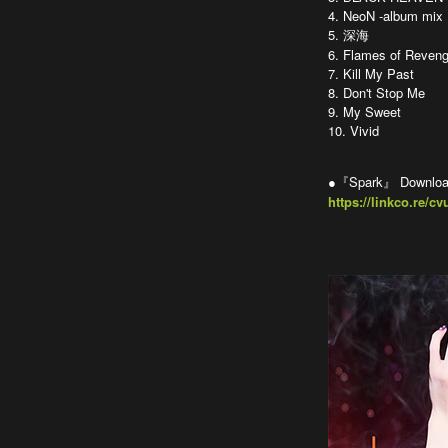
4. NeoN -album mix
5. 深海
6. Flames of Reven
7. Kill My Past
8. Don't Stop Me
9. My Sweet
10. Vivid
●『Spark』 Download
https://linkco.re/cv