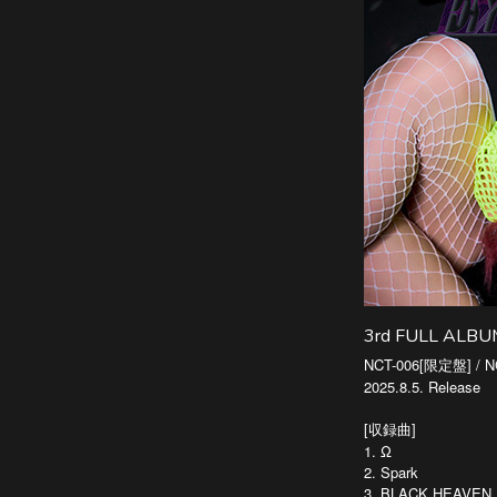
3rd FULL ALB
NCT-006[限定盤] / 
2025.8.5. Release
[収録曲]
1. Ω
2. Spark
3. BLACK HEAVEN