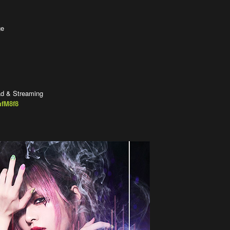
ge
 & Streaming
ufM8f8