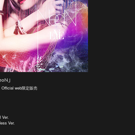
「NeoN」
・Official web限定販売
 Ver.
less Ver.